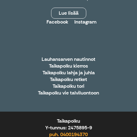
Lue lisää
Facebook
Instagram
Lauhansarven nautinnot
Taikapolku kierros
Taikapolku lahja ja juhla
Taikapolku retket
Taikapolku tori
Taikapolku vie talviluontoon
Taikapolku
Y-tunnus: 2475895-9
puh. 0400194370