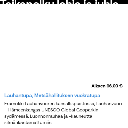
Taikapolku lahja ja juhla
Alkaen
66,00 €
Lauhantupa, Metsähallituksen vuokratupa
Erämökki Lauhanvuoren kansallispuistossa, Lauhanvuori
– Hämeenkangas UNESCO Global Geoparkin
sydämessä. Luonnonrauhaa ja -kauneutta
silmänkantamattomiin.